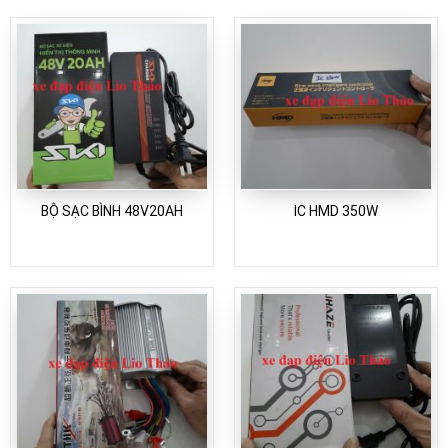
BỘ SẠC BÌNH 48V20AH
IC HMD 350W