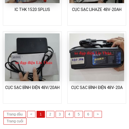
IC THK 1520 SPLUS
CỤC SẠC LIHAZE 48V-20AH
CỤC SẠC BÌNH ĐIỆN 48V/20AH
CỤC SẠC BÌNH ĐIỆN 48V-20A
Trang đầu
<
1
2
3
4
5
6
>
Trang cuối