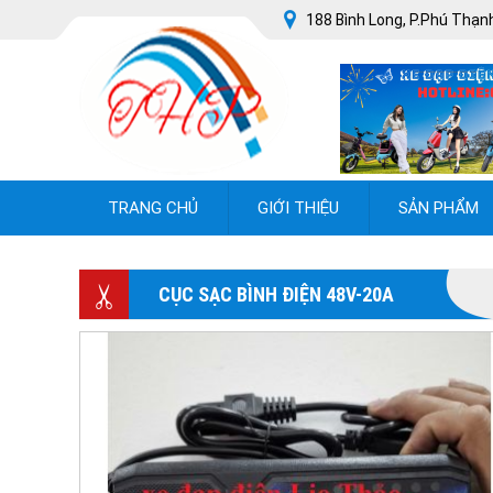
188 Bình Long, P.Phú Thạnh
TRANG CHỦ
GIỚI THIỆU
SẢN PHẨM
CỤC SẠC BÌNH ĐIỆN 48V-20A