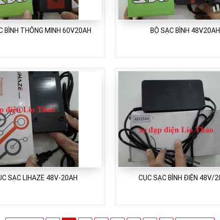
C BÌNH THÔNG MINH 60V20AH
BỘ SẠC BÌNH 48V20AH
ỤC SẠC LIHAZE 48V-20AH
CỤC SẠC BÌNH ĐIỆN 48V/