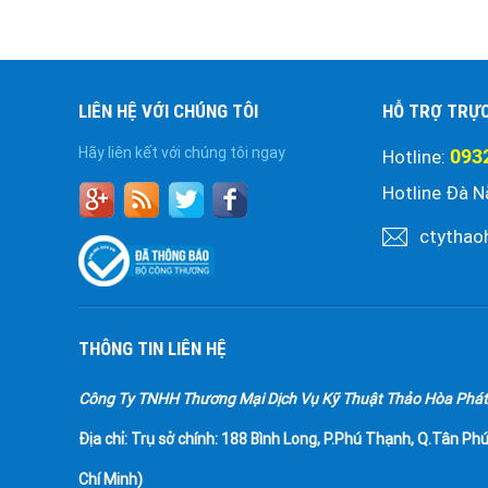
LIÊN HỆ VỚI CHÚNG TÔI
HỖ TRỢ TRỰ
Hãy liên kết với chúng tôi ngay
093
Hotline:
Hotline Đà N
ctythao
THÔNG TIN LIÊN HỆ
Công Ty TNHH Thương Mại Dịch Vụ Kỹ Thuật Thảo Hòa Phát
Địa chỉ:
Trụ sở chính: 188 Bình Long, P.Phú Thạnh, Q.Tân Phú
Chí Minh)