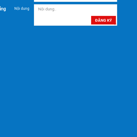
ẵng
Nội dung
ĐĂNG KÝ