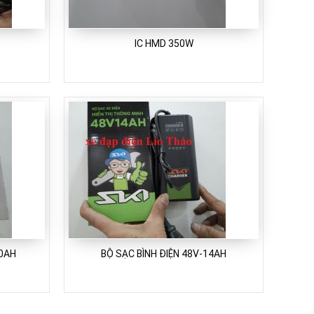
IC HMD 350W
20AH
BỘ SẠC BÌNH ĐIỆN 48V-14AH