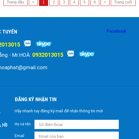
Trang đầu
<
1
2
3
4
5
6
>
Trang cuối
C TUYẾN
Facebook
2013015
0932013015
ẵng - Mr.HOÀ:
hoaphat@gmail.com
ĐĂNG KÝ NHẬN TIN
Hãy nhanh tay đăng ký mail để nhận thông tin mới
Họ và tên
, Hồ
Email