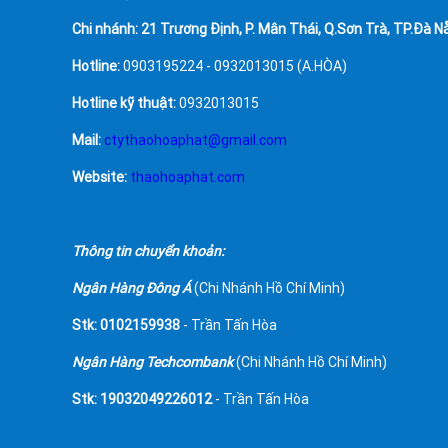
Chi nhánh: 21 Trương Định, P. Mân Thái, Q.Sơn Trà, TP.Đà N
Hotline:
0903195224 - 0932013015 (A.HÒA)
Hotline kỹ thuật:
0932013015
Mail:
ctythaohoaphat@gmail.com
Website:
thaohoaphat.com
Thông tin chuyển khoản:
Ngân Hàng Đông Á
(Chi Nhánh Hồ Chí Minh)
Stk: 0102159938
- Trần Tấn Hòa
Ngân Hàng Techcombank
(Chi Nhánh Hồ Chí Minh)
Stk: 19032049226012
- Trần Tấn Hòa