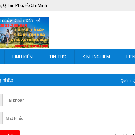
, Q.Tân Phú, Hồ Chí Minh
LINH KIỆN
TIN TỨC
KINH NGHIỆM
LIÊ
g nhập
Quên mậ