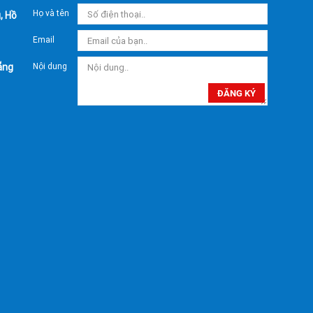
Họ và tên
, Hồ
Email
ẵng
Nội dung
ĐĂNG KÝ