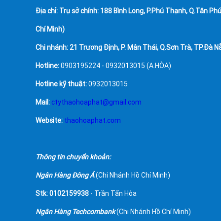
Địa chỉ:
Trụ sở chính: 188 Bình Long, P.Phú Thạnh, Q.Tân Phú
Chí Minh)
Chi nhánh: 21 Trương Định, P. Mân Thái, Q.Sơn Trà, TP.Đà N
Hotline:
0903195224 - 0932013015 (A.HÒA)
Hotline kỹ thuật:
0932013015
Mail:
ctythaohoaphat@gmail.com
Website:
thaohoaphat.com
Thông tin chuyển khoản:
Ngân Hàng Đông Á
(Chi Nhánh Hồ Chí Minh)
Stk: 0102159938
- Trần Tấn Hòa
Ngân Hàng Techcombank
(Chi Nhánh Hồ Chí Minh)