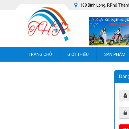
188 Bình Long, P.Phú Thạnh
TRANG CHỦ
GIỚI THIỆU
SẢN PHẨM
Đăn