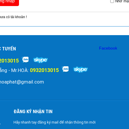
Nhớ mậ
ưa có tài khoản !
Đăng ký
C TUYẾN
Facebook
2013015
0932013015
ẵng - Mr.HOÀ:
hoaphat@gmail.com
ĐĂNG KÝ NHẬN TIN
Hãy nhanh tay đăng ký mail để nhận thông tin mới