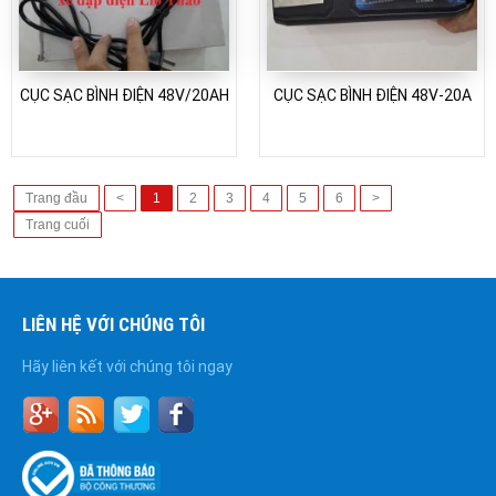
CỤC SẠC BÌNH ĐIỆN 48V/20AH
CỤC SẠC BÌNH ĐIỆN 48V-20A
Trang đầu
<
1
2
3
4
5
6
>
Trang cuối
LIÊN HỆ VỚI CHÚNG TÔI
Hãy liên kết với chúng tôi ngay