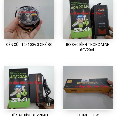
ĐÈN CÚ - 12>100V 3 CHẾ ĐỘ
BỘ SẠC BÌNH THÔNG MINH
60V20AH
BỘ SẠC BÌNH 48V20AH
IC HMD 350W