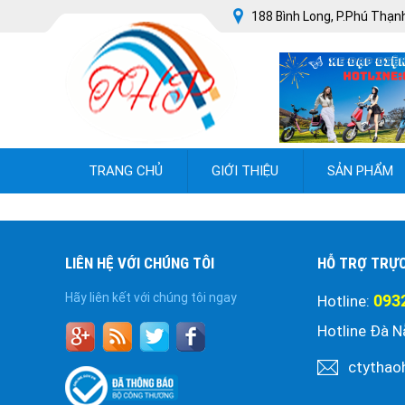
188 Bình Long, P.Phú Thạnh
TRANG CHỦ
GIỚI THIỆU
SẢN PHẨM
LIÊN HỆ VỚI CHÚNG TÔI
HỖ TRỢ TRỰ
Hãy liên kết với chúng tôi ngay
093
Hotline:
Hotline Đà N
ctythao