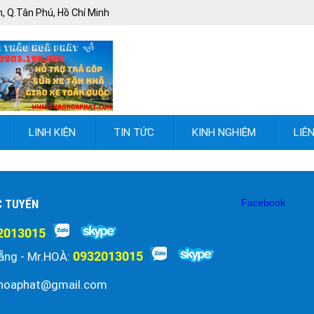
, Q.Tân Phú, Hồ Chí Minh
LINH KIỆN
TIN TỨC
KINH NGHIỆM
LIÊ
C TUYẾN
Facebook
2013015
0932013015
ẵng - Mr.HOÀ:
hoaphat@gmail.com