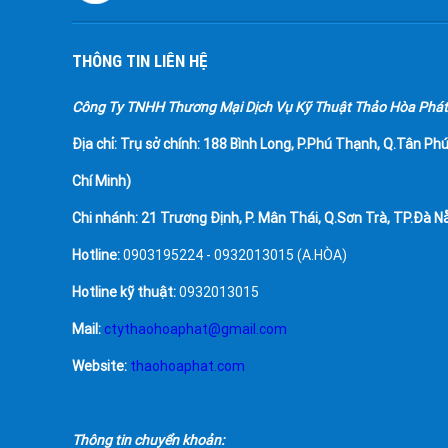
THÔNG TIN LIÊN HỆ
Công Ty TNHH Thương Mại Dịch Vụ Kỹ Thuật Thảo Hòa Phát
Địa chỉ:
Trụ sở chính: 188 Bình Long, P.Phú Thạnh, Q.Tân Phú
Chí Minh)
Chi nhánh: 21 Trương Định, P. Mân Thái, Q.Sơn Trà, TP.Đà N
Hotline:
0903195224 - 0932013015 (A.HÒA)
Hotline kỹ thuật:
0932013015
Mail:
ctythaohoaphat@gmail.com
Website:
thaohoaphat.com
Thông tin chuyển khoản: