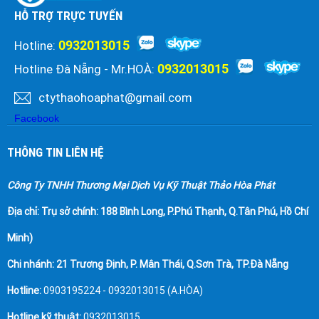
HỖ TRỢ TRỰC TUYẾN
0932013015
Hotline:
0932013015
Hotline Đà Nẵng - Mr.HOÀ:
ctythaohoaphat@gmail.com
Facebook
THÔNG TIN LIÊN HỆ
Công Ty TNHH Thương Mại Dịch Vụ Kỹ Thuật Thảo Hòa Phát
Địa chỉ:
Trụ sở chính: 188 Bình Long, P.Phú Thạnh, Q.Tân Phú, Hồ Chí
Minh)
Chi nhánh: 21 Trương Định, P. Mân Thái, Q.Sơn Trà, TP.Đà Nẵng
Hotline:
0903195224 - 0932013015 (A.HÒA)
Hotline kỹ thuật:
0932013015