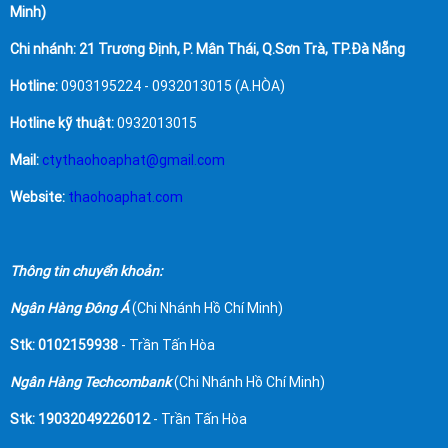
Minh)
Chi nhánh: 21 Trương Định, P. Mân Thái, Q.Sơn Trà, TP.Đà Nẵng
Hotline:
0903195224 - 0932013015 (A.HÒA)
Hotline kỹ thuật:
0932013015
Mail:
ctythaohoaphat@gmail.com
Website:
thaohoaphat.com
Thông tin chuyển khoản:
Ngân Hàng Đông Á
(Chi Nhánh Hồ Chí Minh)
Stk: 0102159938
- Trần Tấn Hòa
Ngân Hàng Techcombank
(Chi Nhánh Hồ Chí Minh)
Stk: 19032049226012
- Trần Tấn Hòa