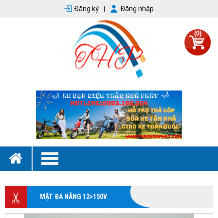
Đăng ký
Đăng nhập
(0)
MẶT ĐA NĂNG 12>150V