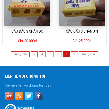
CẦU ĐẤU 3 CHÂN ĐỘ
CẦU ĐẤU 3 CHÂN JIN
Giá:
30.000đ
Giá:
25.000đ
Trang đầu
<
4
5
6
7
>
Trang cuối
LIÊN HỆ VỚI CHÚNG TÔI
Hãy liên kết với chúng tôi ngay