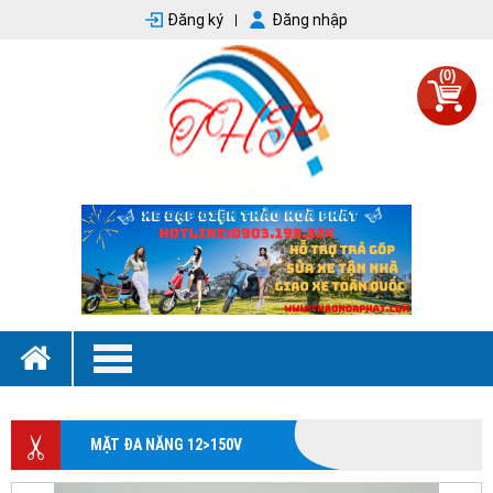
Đăng ký
Đăng nhập
(0)
MẶT ĐA NĂNG 12>150V