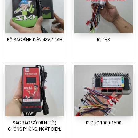
BỘ SẠC BÌNH ĐIỆN 48V-14AH
IC THK
SẠC BÁO SÔ ĐIỆN TỬ (
IC ĐÚC 1000-1500
CHỐNG PHỒNG, NGẮT ĐIỆN,
CHỐNG NGƯỢC CỰC)