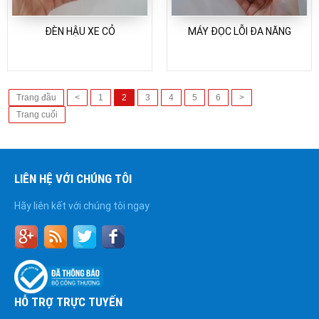
ĐÈN HẬU XE CỎ
MÁY ĐỌC LỖI ĐA NĂNG
Trang đầu
<
1
2
3
4
5
6
>
Trang cuối
LIÊN HỆ VỚI CHÚNG TÔI
Hãy liên kết với chúng tôi ngay
HỖ TRỢ TRỰC TUYẾN