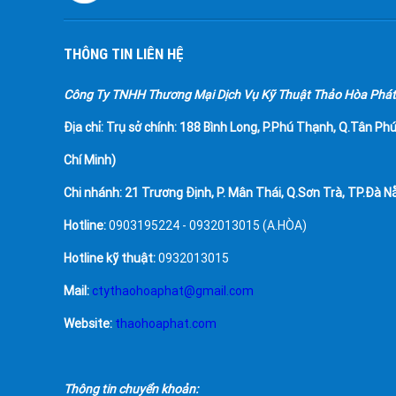
THÔNG TIN LIÊN HỆ
Công Ty TNHH Thương Mại Dịch Vụ Kỹ Thuật Thảo Hòa Phát
Địa chỉ:
Trụ sở chính: 188 Bình Long, P.Phú Thạnh, Q.Tân Phú
Chí Minh)
Chi nhánh: 21 Trương Định, P. Mân Thái, Q.Sơn Trà, TP.Đà N
Hotline:
0903195224 - 0932013015 (A.HÒA)
Hotline kỹ thuật:
0932013015
Mail:
ctythaohoaphat@gmail.com
Website:
thaohoaphat.com
Thông tin chuyển khoản: