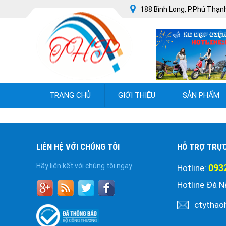
188 Bình Long, P.Phú Thạnh
TRANG CHỦ
GIỚI THIỆU
SẢN PHẨM
LIÊN HỆ VỚI CHÚNG TÔI
HỖ TRỢ TRỰ
Hãy liên kết với chúng tôi ngay
093
Hotline:
Hotline Đà N
ctythao