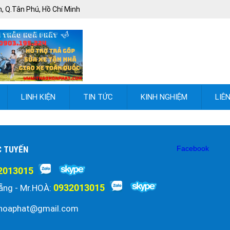
, Q.Tân Phú, Hồ Chí Minh
LINH KIỆN
TIN TỨC
KINH NGHIỆM
LIÊ
C TUYẾN
Facebook
2013015
0932013015
ẵng - Mr.HOÀ:
hoaphat@gmail.com