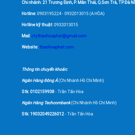
Chi nhánh: 21 Trương Định, P. Mân Thái, Q.Sơn Trà, TP.Đà N
Hotline:
0903195224 - 0932013015 (A.HÒA)
Hotline kỹ thuật:
0932013015
Mail:
ctythaohoaphat@gmail.com
Website:
thaohoaphat.com
Thông tin chuyển khoản:
Ngân Hàng Đông Á
(Chi Nhánh Hồ Chí Minh)
Stk: 0102159938
- Trần Tấn Hòa
Ngân Hàng Techcombank
(Chi Nhánh Hồ Chí Minh)
Stk: 19032049226012
- Trần Tấn Hòa