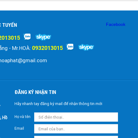
C TUYẾN
Facebook
2013015
0932013015
ẵng - Mr.HOÀ:
hoaphat@gmail.com
ĐĂNG KÝ NHẬN TIN
Hãy nhanh tay đăng ký mail để nhận thông tin mới
Họ và tên
, Hồ
Email