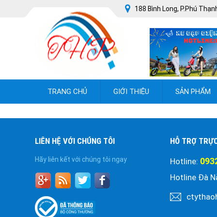
188 Bình Long, P.Phú Thạnh
TRANG CHỦ
GIỚI THIỆU
SẢN PHẨM
LIÊN HỆ VỚI CHÚNG TÔI
HỖ TRỢ TRỰ
Hãy liên kết với chúng tôi ngay
093
Hotline:
Hotline Đà N
ctythao