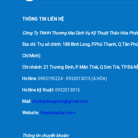
THÔNG TIN LIÊN HỆ
Công Ty TNHH Thương Mại Dịch Vụ Kỹ Thuật Thảo Hòa Phát
Địa chỉ:
Trụ sở chính: 188 Bình Long, P.Phú Thạnh, Q.Tân Phú
Chí Minh)
Chi nhánh: 21 Trương Định, P. Mân Thái, Q.Sơn Trà, TP.Đà N
Hotline:
0903195224 - 0932013015 (A.HÒA)
Hotline kỹ thuật:
0932013015
Mail:
ctythaohoaphat@gmail.com
Website:
thaohoaphat.com
Thông tin chuyển khoản: