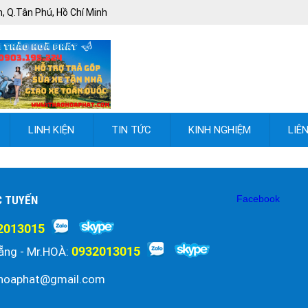
, Q.Tân Phú, Hồ Chí Minh
LINH KIỆN
TIN TỨC
KINH NGHIỆM
LIÊ
C TUYẾN
Facebook
2013015
0932013015
ẵng - Mr.HOÀ:
hoaphat@gmail.com