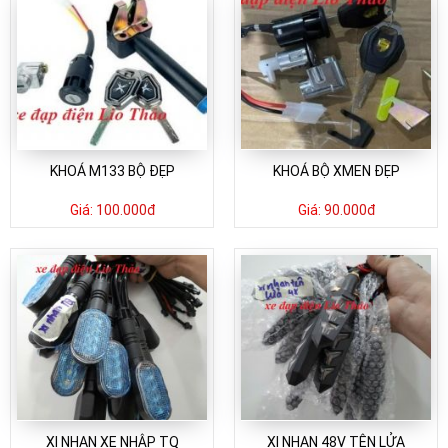
KHOÁ M133 BỘ ĐẸP
KHOÁ BỘ XMEN ĐẸP
Giá:
100.000đ
Giá:
90.000đ
XI NHAN XE NHẬP TQ
XI NHAN 48V TÊN LỬA