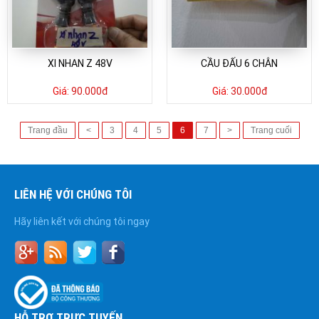
XI NHAN Z 48V
CẦU ĐẤU 6 CHÂN
Giá:
90.000đ
Giá:
30.000đ
Trang đầu
<
3
4
5
6
7
>
Trang cuối
LIÊN HỆ VỚI CHÚNG TÔI
Hãy liên kết với chúng tôi ngay
HỖ TRỢ TRỰC TUYẾN