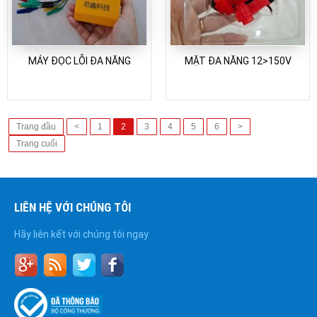
MÁY ĐỌC LỖI ĐA NĂNG
MẶT ĐA NĂNG 12>150V
Trang đầu
<
1
2
3
4
5
6
>
Trang cuối
LIÊN HỆ VỚI CHÚNG TÔI
Hãy liên kết với chúng tôi ngay