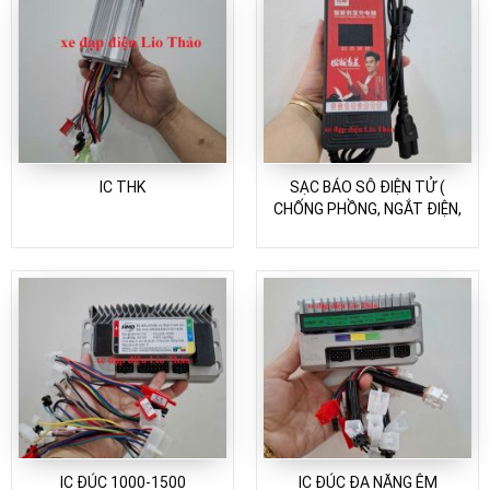
IC THK
SẠC BÁO SÔ ĐIỆN TỬ (
CHỐNG PHỒNG, NGẮT ĐIỆN,
CHỐNG NGƯỢC CỰC)
IC ĐÚC 1000-1500
IC ĐÚC ĐA NĂNG ÊM