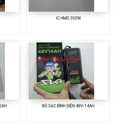
IC HMD 350W
20AH
BỘ SẠC BÌNH ĐIỆN 48V-14AH