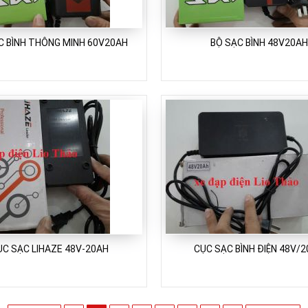
C BÌNH THÔNG MINH 60V20AH
BỘ SẠC BÌNH 48V20AH
ỤC SẠC LIHAZE 48V-20AH
CỤC SẠC BÌNH ĐIỆN 48V/