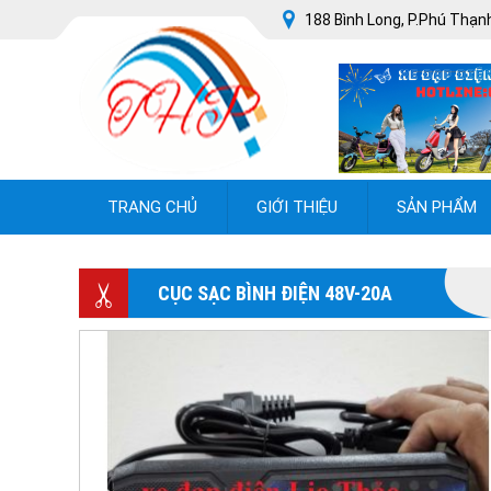
188 Bình Long, P.Phú Thạnh
TRANG CHỦ
GIỚI THIỆU
SẢN PHẨM
CỤC SẠC BÌNH ĐIỆN 48V-20A