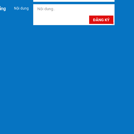
ẵng
Nội dung
ĐĂNG KÝ