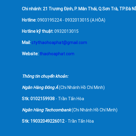
Chi nhánh: 21 Trương Định, P. Mân Thái, Q.Sơn Trà, TP.Đà N
Hotline:
0903195224 - 0932013015 (A.HÒA)
Hotline kỹ thuật:
0932013015
Mail:
ctythaohoaphat@gmail.com
Website:
thaohoaphat.com
Thông tin chuyển khoản:
Ngân Hàng Đông Á
(Chi Nhánh Hồ Chí Minh)
Stk: 0102159938
- Trần Tấn Hòa
Ngân Hàng Techcombank
(Chi Nhánh Hồ Chí Minh)
Stk: 19032049226012
- Trần Tấn Hòa