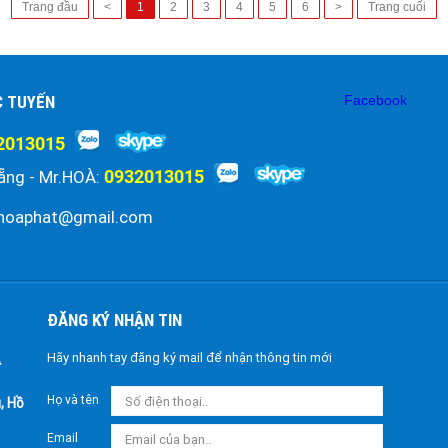
Trang đầu
<
1
2
3
4
5
6
>
Trang cuối
C TUYẾN
Facebook
2013015
0932013015
ẵng - Mr.HOÀ:
hoaphat@gmail.com
ĐĂNG KÝ NHẬN TIN
Hãy nhanh tay đăng ký mail để nhận thông tin mới
Họ và tên
, Hồ
Email