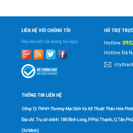
LIÊN HỆ VỚI CHÚNG TÔI
HỖ TRỢ TRỰ
Hãy liên kết với chúng tôi ngay
093
Hotline:
Hotline Đà N
ctythao
THÔNG TIN LIÊN HỆ
Công Ty TNHH Thương Mại Dịch Vụ Kỹ Thuật Thảo Hòa Phát
Địa chỉ:
Trụ sở chính: 188 Bình Long, P.Phú Thạnh, Q.Tân Phú
Chí Minh)