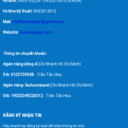
Hotline:
0903195224 - 0932013015 (A.HÒA)
Hotline kỹ thuật:
0932013015
Mail:
ctythaohoaphat@gmail.com
Website:
thaohoaphat.com
Thông tin chuyển khoản:
Ngân Hàng Đông Á
(Chi Nhánh Hồ Chí Minh)
Stk: 0102159938
- Trần Tấn Hòa
Ngân Hàng Techcombank
(Chi Nhánh Hồ Chí Minh)
Stk: 19032049226012
- Trần Tấn Hòa
ĐĂNG KÝ NHẬN TIN
Hãy nhanh tay đăng ký mail để nhận thông tin mới