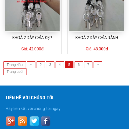
KHOÁ 2 DÂY CHÌA ĐẸP
KHOÁ 2 DÂY CHÌA RÃNH
Giá:
42.000đ
Giá:
48.000đ
Trang đầu
<
2
3
4
5
6
7
>
Trang cuối
LIÊN HỆ VỚI CHÚNG TÔI
Hãy liên kết với chúng tôi ngay